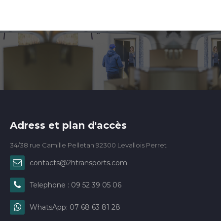
Adress et plan d'accès
34/38 rue Camille Pelletan 92300 Levallois Perret
contacts@2htransports.com
Telephone : 09 52 39 05 06
WhatsApp: 07 68 63 81 28