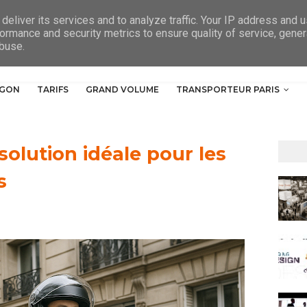
deliver its services and to analyze traffic. Your IP address and 
ormance and security metrics to ensure quality of service, gene
abuse.
RGON
TARIFS
GRAND VOLUME
TRANSPORTEUR PARIS
 solution idéale pour les
s